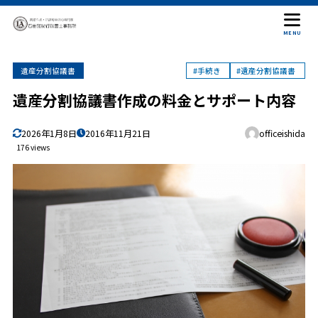
目次
MENU
遺産分割協議書
#手続き
#遺産分割協議書
1
遺産分割協議書とは
遺産分割協議書作成の料金とサポート内容
遺産分割協議書の必要性
1.1
協議書が必要ない場合もある
1.2
2026年1月8日
2016年11月21日
officeishida
遺言書がある場合には
1.3
176 views
作成事例および相談事例
1.4
2
サポート内容
3
弊所の手続き手順
4
遺産分割協議書作成の料金