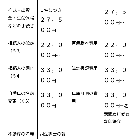
株式・出資
１件につき
２７，５
金・生命保険
２７，５
００
円～
などの手続き
００
円
相続人の確定
戸籍謄本費用
２２，０
２２，０
（※3）
００
００
円～
円～
相続人の調査
法定書類費用
３３，０
３３，０
（※4）
００
００
円
円～
自動車の名義
車庫証明の費
３３，０
３３，０
変更（※5）
用
００
００
円
円＋名
義変更に必要
な印紙代
不動産の名義
司法書士の報