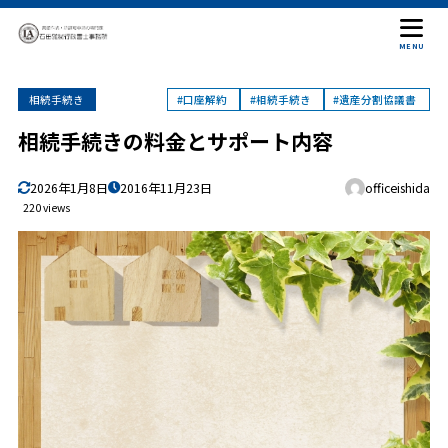
目次
MENU
相続手続き
#口座解約
#相続手続き
#遺産分割協議書
1
相続について
相続手続きの料金とサポート内容
2
相続手続きは誰でもできるが・・・
相続手続きは経験が大事
2.1
2026年1月8日
2016年11月23日
officeishida
相続人が行う手続きとは
2.2
220 views
3
相続には期限がある
4
弊所が行う手続き
5
必要な手続きだけを選んで依頼するプラン
6
料金
7
相続の手続きすべてを依頼するプラン
8
手続きの流れ
9
相続のQ&A