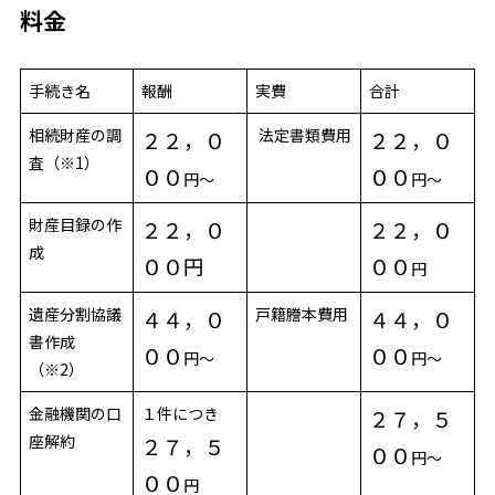
料金
手続き名
報酬
実費
合計
相続財産の調
法定書類費用
２２，０
２２，０
査（※1）
００
００
円～
円～
財産目録の作
２２，０
２２，０
成
００円
００
円
遺産分割協議
戸籍謄本費用
４４，０
４４，０
書作成
００
００
円～
円～
（※2）
金融機関の口
１件につき
２７，５
座解約
２７，５
００
円～
００
円