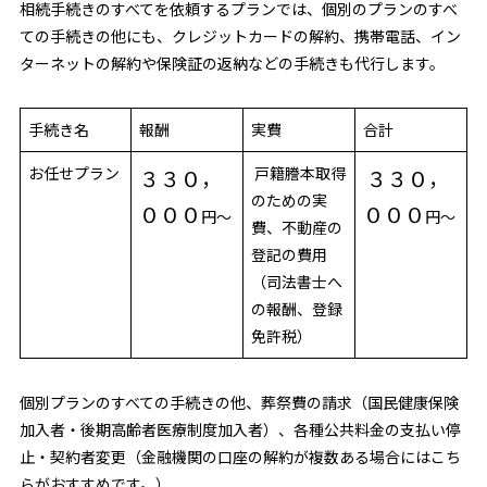
相続手続きのすべてを依頼するプランでは、個別のプランのすべ
ての手続きの他にも、クレジットカードの解約、携帯電話、イン
ターネットの解約や保険証の返納などの手続きも代行します。
手続き名
報酬
実費
合計
お任せプラン
戸籍謄本取得
３３０，
３３０，
のための実
０００
０００
円～
円～
費、不動産の
登記の費用
（司法書士へ
の報酬、登録
免許税）
個別プランのすべての手続きの他、葬祭費の請求（国民健康保険
加入者・後期高齢者医療制度加入者）、各種公共料金の支払い停
止・契約者変更（金融機関の口座の解約が複数ある場合にはこち
らがおすすめです。）